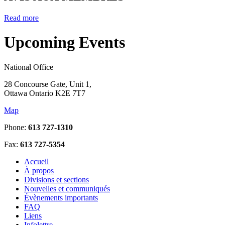
Read more
Upcoming Events
National Office
28 Concourse Gate, Unit 1,
Ottawa Ontario K2E 7T7
Map
Phone:
613 727-1310
Fax:
613 727-5354
Accueil
À propos
Divisions et sections
Nouvelles et communiqués
Évènements importants
FAQ
Liens
Infolettre