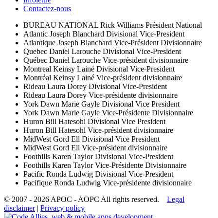
Contactez-nous
BUREAU NATIONAL
Rick Williams
Président National
Atlantic
Joseph Blanchard
Divisional Vice-President
Atlantique
Joseph Blanchard
Vice-Président Divisionnaire
Quebec
Daniel Larouche
Divisional Vice-President
Québec
Daniel Larouche
Vice-président divisionnaire
Montreal
Keinsy Lainé
Divisional Vice-President
Montréal
Keinsy Lainé
Vice-président divisionnaire
Rideau
Laura Dorey
Divisional Vice-President
Rideau
Laura Dorey
Vice-présidente divisionnaire
York
Dawn Marie Gayle
Divisional Vice President
York
Dawn Marie Gayle
Vice-Présidente Divisionnaire
Huron
Bill Hatesohl
Divisional Vice President
Huron
Bill Hatesohl
Vice-président divisionnaire
MidWest
Gord Ell
Divisional Vice President
MidWest
Gord Ell
Vice-président divisionnaire
Foothills
Karen Taylor
Divisional Vice-President
Foothills
Karen Taylor
Vice-Présidente Divisionnaire
Pacific
Ronda Ludwig
Divisional Vice-President
Pacifique
Ronda Ludwig
Vice-présidente divisionnaire
© 2007 - 2026 APOC - AOPC
All rights reserved.
Legal
disclaimer
|
Privacy policy