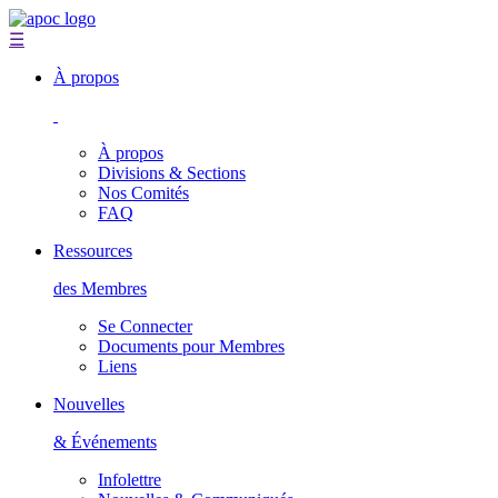
☰
À propos
À propos
Divisions & Sections
Nos Comités
FAQ
Ressources
des Membres
Se Connecter
Documents pour Membres
Liens
Nouvelles
& Événements
Infolettre