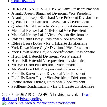
Contactez-nous
BUREAU NATIONAL
Rick Williams
Président National
Atlantic
Joseph Blanchard
Divisional Vice-President
Atlantique
Joseph Blanchard
Vice-Président Divisionnaire
Quebec
Daniel Larouche
Divisional Vice-President
Québec
Daniel Larouche
Vice-président divisionnaire
Montreal
Keinsy Lainé
Divisional Vice-President
Montréal
Keinsy Lainé
Vice-président divisionnaire
Rideau
Laura Dorey
Divisional Vice-President
Rideau
Laura Dorey
Vice-présidente divisionnaire
York
Dawn Marie Gayle
Divisional Vice President
York
Dawn Marie Gayle
Vice-Présidente Divisionnaire
Huron
Bill Hatesohl
Divisional Vice President
Huron
Bill Hatesohl
Vice-président divisionnaire
MidWest
Gord Ell
Divisional Vice President
MidWest
Gord Ell
Vice-président divisionnaire
Foothills
Karen Taylor
Divisional Vice-President
Foothills
Karen Taylor
Vice-Présidente Divisionnaire
Pacific
Ronda Ludwig
Divisional Vice-President
Pacifique
Ronda Ludwig
Vice-présidente divisionnaire
© 2007 - 2026 APOC - AOPC
All rights reserved.
Legal
disclaimer
|
Privacy policy