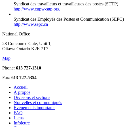
Syndicat des travailleurs et travailleuses des postes (STTP)
http://www.cupw-sttp.org
Syndicat des Employés des Postes et Communication (SEPC)
http://www.sepc.ca
National Office
28 Concourse Gate, Unit 1,
Ottawa Ontario K2E 7T7
Map
Phone:
613 727-1310
Fax:
613 727-5354
Accueil
À propos
Divisions et sections
Nouvelles et communiqués
Évènements importants
FAQ
Liens
Infolettre