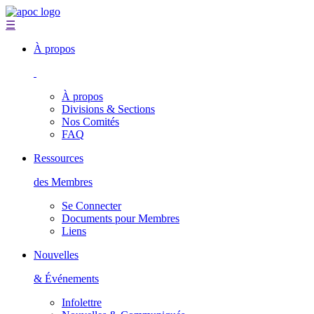
☰
À propos
À propos
Divisions & Sections
Nos Comités
FAQ
Ressources
des Membres
Se Connecter
Documents pour Membres
Liens
Nouvelles
& Événements
Infolettre