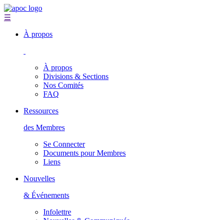
☰
À propos
À propos
Divisions & Sections
Nos Comités
FAQ
Ressources
des Membres
Se Connecter
Documents pour Membres
Liens
Nouvelles
& Événements
Infolettre