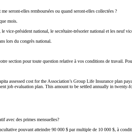
nt me seront-elles remboursées ou quand seront-elles collectées ?
aque mois.
 vice-président national, le secrétaire-trésorier national et les neuf vic
ans lors du congrès national.
e section pour toute question relative à vos conditions de travail. Pour
ita assessed cost for the Association’s Group Life Insurance plan paya
nt job evaluation plan. This amount to be settled annually in twenty-f
tif avec des primes mensuelles?
tative pouvant atteindre 90 000 $ par multiple de 10 000 $, à conditio