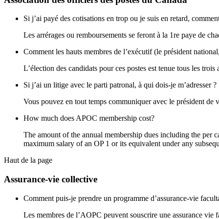
Si j’ai payé des cotisations en trop ou je suis en retard, comme
Les arrérages ou remboursements se feront à la 1re paye de ch
Comment les hauts membres de l’exécutif (le président national, le
L’élection des candidats pour ces postes est tenue tous les trois 
Si j’ai un litige avec le parti patronal, à qui dois-je m’adresser ?
Vous pouvez en tout temps communiquer avec le président de votr
How much does APOC membership cost?
The amount of the annual membership dues including the per cap
maximum salary of an OP 1 or its equivalent under any subseque
Haut de la page
Assurance-vie collective
Comment puis-je prendre un programme d’assurance-vie faculta
Les membres de l’AOPC peuvent souscrire une assurance vie facul