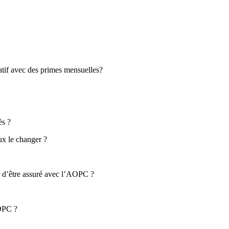
tif avec des primes mensuelles?
ès ?
ux le changer ?
r d’être assuré avec l’AOPC ?
AOPC ?