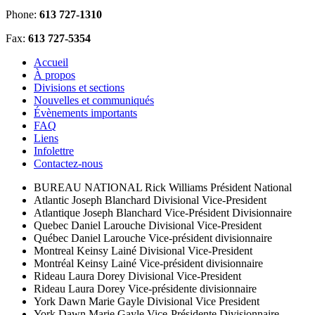
Phone:
613 727-1310
Fax:
613 727-5354
Accueil
À propos
Divisions et sections
Nouvelles et communiqués
Évènements importants
FAQ
Liens
Infolettre
Contactez-nous
BUREAU NATIONAL
Rick Williams
Président National
Atlantic
Joseph Blanchard
Divisional Vice-President
Atlantique
Joseph Blanchard
Vice-Président Divisionnaire
Quebec
Daniel Larouche
Divisional Vice-President
Québec
Daniel Larouche
Vice-président divisionnaire
Montreal
Keinsy Lainé
Divisional Vice-President
Montréal
Keinsy Lainé
Vice-président divisionnaire
Rideau
Laura Dorey
Divisional Vice-President
Rideau
Laura Dorey
Vice-présidente divisionnaire
York
Dawn Marie Gayle
Divisional Vice President
York
Dawn Marie Gayle
Vice-Présidente Divisionnaire