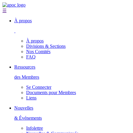
☰
À propos
À propos
Divisions & Sections
Nos Comités
FAQ
Ressources
des Membres
Se Connecter
Documents pour Membres
Liens
Nouvelles
& Événements
Infolettre