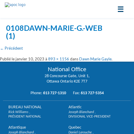
☰
0108DAWN-MARIE-G.-WEB
(1)
←
Précédent
Publié le
janvier 10, 2023
à
893 × 1156
dans
Dawn Marie Gayle
.
National Office
28 Concourse Gate, Unit 1,
Ottawa Ontario K2E 7T7
Phone:
613 727-1310
Fax:
613 727-5354
BUREAU NATIONAL
Atlantic
Rick Williams
Joseph Blanchard
PRÉSIDENT NATIONAL
DIVISIONAL VICE-PRESIDENT
Atlantique
Quebec
Joseph Blanchard
Daniel Larouche