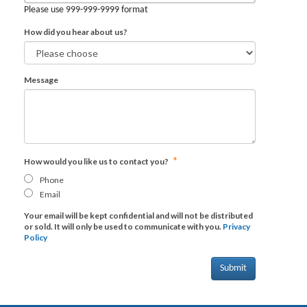
Please use 999-999-9999 format
How did you hear about us?
Message
*
How would you like us to contact you?
Phone
Email
Your email will be kept confidential and will not be distributed
or sold. It will only be used to communicate with you.
Privacy
Policy