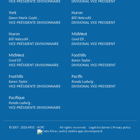
VICE-PRÉSIDENTE DIVISIONNAIRE
DIVISIONAL VICE PRESIDENT
York
Huron
Dawn Marie Gayle
Bill Hatesohl
VICE-PRÉSIDENTE DIVISIONNAIRE
DIVISIONAL VICE PRESIDENT
Huron
MidWest
Bill Hatesohl
Gord Ell
VICE-PRÉSIDENT DIVISIONNAIRE
DIVISIONAL VICE PRESIDENT
MidWest
Foothills
Gord Ell
Karen Taylor
VICE-PRÉSIDENT DIVISIONNAIRE
DIVISIONAL VICE-PRESIDENT
Foothills
Pacific
Karen Taylor
Ronda Ludwig
VICE-PRÉSIDENTE DIVISIONNAIRE
DIVISIONAL VICE-PRESIDENT
Pacifique
Ronda Ludwig
VICE-PRÉSIDENTE DIVISIONNAIRE
© 2007 - 2026 APOC - AOPC
All rights reserved.
Legal disclaimer
|
Privacy policy