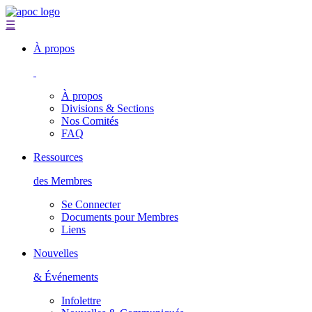
☰
À propos
À propos
Divisions & Sections
Nos Comités
FAQ
Ressources
des Membres
Se Connecter
Documents pour Membres
Liens
Nouvelles
& Événements
Infolettre