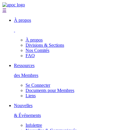
☰
À propos
À propos
Divisions & Sections
Nos Comités
FAQ
Ressources
des Membres
Se Connecter
Documents pour Membres
Liens
Nouvelles
& Événements
Infolettre