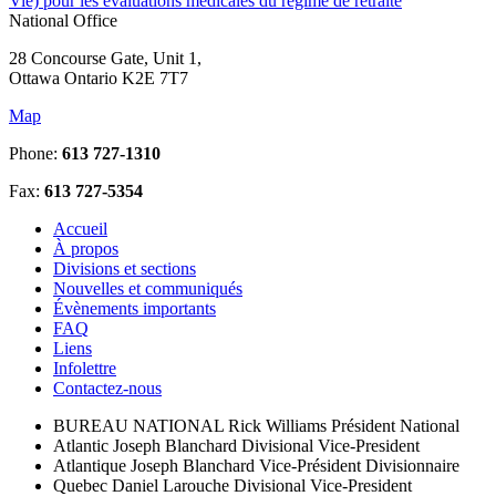
Vie) pour les évaluations médicales du régime de retraite
National Office
28 Concourse Gate, Unit 1,
Ottawa Ontario K2E 7T7
Map
Phone:
613 727-1310
Fax:
613 727-5354
Accueil
À propos
Divisions et sections
Nouvelles et communiqués
Évènements importants
FAQ
Liens
Infolettre
Contactez-nous
BUREAU NATIONAL
Rick Williams
Président National
Atlantic
Joseph Blanchard
Divisional Vice-President
Atlantique
Joseph Blanchard
Vice-Président Divisionnaire
Quebec
Daniel Larouche
Divisional Vice-President