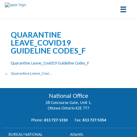
☰
QUARANTINE
LEAVE_COVID19
GUIDELINE CODES_F
Quarantine Leave_Covid19 Guideline Codes_F
Quarantine Leave_Covid19 Guideline Codes_F
National Office
28 Concourse Gate, Unit 1,
Ottawa Ontario K2E 7T7
Phone:
613 727-1310
Fax:
613 727-5354
BUREAU NATIONAL
Atlantic