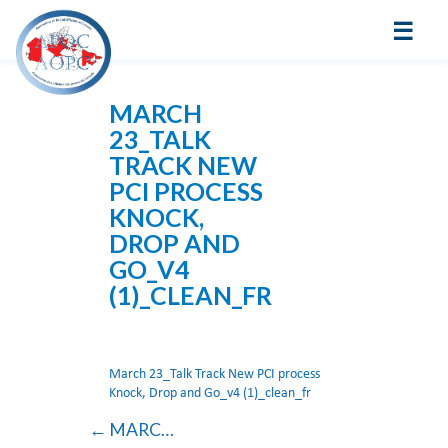
☰
MARCH
23_TALK
TRACK NEW
PCI PROCESS
KNOCK,
DROP AND
GO_V4
(1)_CLEAN_FR
March 23_Talk Track New PCI process
Knock, Drop and Go_v4 (1)_clean_fr
MARCH 23_TALK TRACK NEW PCI PROCESS KNOCK, DROP AND GO_V4 (1)_CLEAN_FR