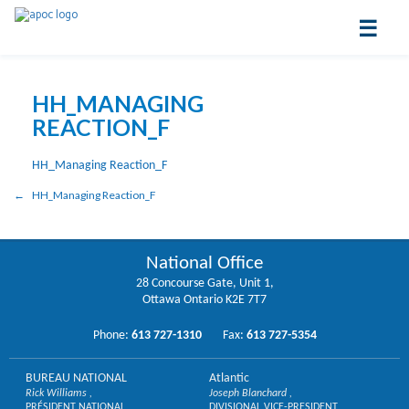
☰
HH_MANAGING
REACTION_F
HH_Managing Reaction_F
HH_Managing Reaction_F
National Office
28 Concourse Gate, Unit 1,
Ottawa Ontario K2E 7T7
Phone:
613 727-1310
Fax:
613 727-5354
BUREAU NATIONAL
Atlantic
Rick Williams
Joseph Blanchard
PRÉSIDENT NATIONAL
DIVISIONAL VICE-PRESIDENT