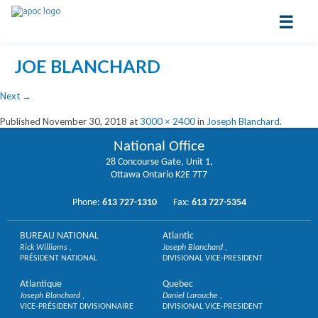
☰
JOE BLANCHARD
Next
→
Published
November 30, 2018
at
3000 × 2400
in
Joseph Blanchard
.
National Office
28 Concourse Gate, Unit 1,
Ottawa Ontario K2E 7T7
Phone:
613 727-1310
Fax:
613 727-5354
BUREAU NATIONAL
Atlantic
Rick Williams
Joseph Blanchard
PRÉSIDENT NATIONAL
DIVISIONAL VICE-PRESIDENT
Atlantique
Quebec
Joseph Blanchard
Daniel Larouche
VICE-PRÉSIDENT DIVISIONNAIRE
DIVISIONAL VICE-PRESIDENT