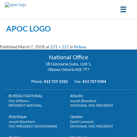
☰
APOC LOGO
Published
March 7, 2018
at
221 × 221
in
Rideau
.
National Office
28 Concourse Gate, Unit 1,
Ottawa Ontario K2E 7T7
Phone:
613 727-1310
Fax:
613 727-5354
BUREAU NATIONAL
Atlantic
Rick Williams
Joseph Blanchard
PRÉSIDENT NATIONAL
DIVISIONAL VICE-PRESIDENT
Atlantique
Quebec
Joseph Blanchard
Daniel Larouche
VICE-PRÉSIDENT DIVISIONNAIRE
DIVISIONAL VICE-PRESIDENT