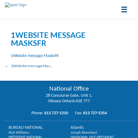
☰
1WEBSITE MESSAGE
MASKSFR
1Website message MasksFR
1Website message MasksFR
National Office
28 Concourse Gate, Unit 1,
Ottawa Ontario K2E 7T7
Phone:
613 727-1310
Fax:
613 727-5354
BUREAU NATIONAL
Atlantic
Rick Williams
Joseph Blanchard
PRÉSIDENT NATIONAL
DIVISIONAL VICE-PRESIDENT