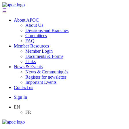
☰
About APOC
About Us
Divisions and Branches
Committees
FAQ
Member Resources
Member Login
Documents & Forms
Links
News & Events
News & Communiqués
Register for newsletter
Important Events
Contact us
Sign In
EN
FR