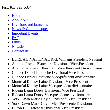
Fax:
613 727-5354
Home
About APOC
Divisions and branches
News & Communiques
Important Events
FAQ
Links
Newsletter
Contact us
BUREAU NATIONAL
Rick Williams
Président National
Atlantic
Joseph Blanchard
Divisional Vice-President
Atlantique
Joseph Blanchard
Vice-Président Divisionnaire
Quebec
Daniel Larouche
Divisional Vice-President
Québec
Daniel Larouche
Vice-président divisionnaire
Montreal
Keinsy Lainé
Divisional Vice-President
Montréal
Keinsy Lainé
Vice-président divisionnaire
Rideau
Laura Dorey
Divisional Vice-President
Rideau
Laura Dorey
Vice-présidente divisionnaire
York
Dawn Marie Gayle
Divisional Vice President
York
Dawn Marie Gayle
Vice-Présidente Divisionnaire
Huron
Bill Hatesohl
Divisional Vice President