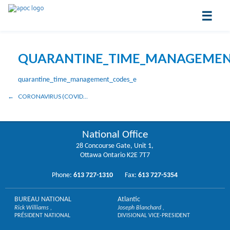
☰
QUARANTINE_TIME_MANAGEMEN
quarantine_time_management_codes_e
CORONAVIRUS (COVID-19): UPDATED PROCESS FOR ENTERING SPECIAL LEAVE IN SAP
National Office
28 Concourse Gate, Unit 1,
Ottawa Ontario K2E 7T7
Phone:
613 727-1310
Fax:
613 727-5354
BUREAU NATIONAL
Atlantic
Rick Williams
Joseph Blanchard
PRÉSIDENT NATIONAL
DIVISIONAL VICE-PRESIDENT