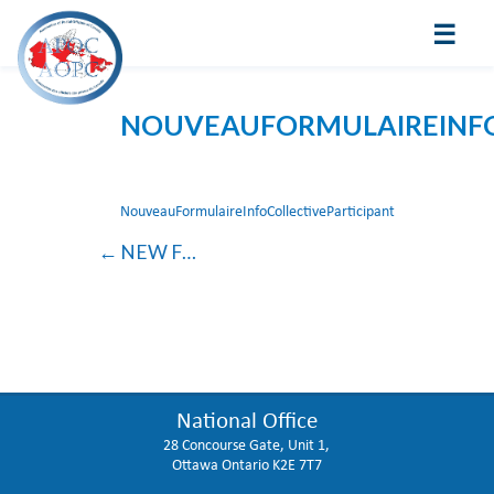
☰
NOUVEAUFORMULAIREINFO
NouveauFormulaireInfoCollectiveParticipant
NEW FORM FOR BREATHING MACHINES
National Office
28 Concourse Gate, Unit 1,
Ottawa Ontario K2E 7T7